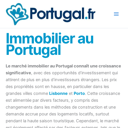
Aller
au
contenu
Immobilier au
Portugal
Le marché immobilier au Portugal connaît une croissance
significative
, avec des opportunités d’investissement qui
attirent de plus en plus d’investisseurs étrangers. Les prix
des propriétés sont en hausse, en particulier dans les
grandes villes comme
Lisbonne
et
Porto
. Cette croissance
est alimentée par divers facteurs, y compris des
changements dans les méthodes de construction et une
demande accrue pour des logements locatifs, surtout
pendant la haute saison touristique. Cependant, le marché
est également affecté par des facteurs externes, tels que le