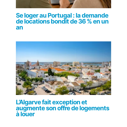
Se loger au Portugal : la demande
de locations bondit de 36 % en un
an
L’Algarve fait exception et
augmente son offre de logements
à louer