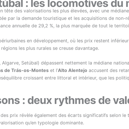
túbal : les locomotives du
n tête des valorisations les plus élevées, avec une média
ée par la demande touristique et les acquisitions de non-r
sance annuelle de 29,2 %, la plus marquée de tout le territoi
ériurbaines en développement, où les prix restent inférieurs
 régions les plus rurales se creuse davantage.
, Algarve, Setúbal) dépassent nettement la médiane national
as de Trás-os-Montes
et l’
Alto Alentejo
accusent des retard
uilibre croissant entre littoral et intérieur, que les politi
ns : deux rythmes de valo
 des prix révèle également des écarts significatifs selon l
valorisation qu’en typologie dominante.