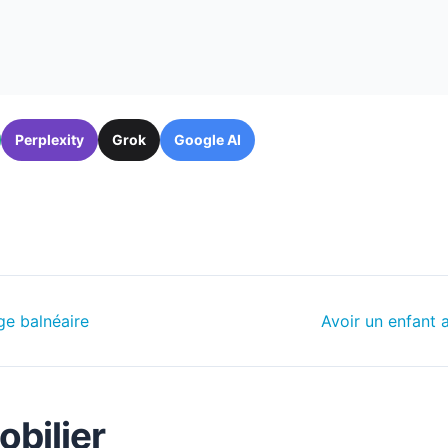
Perplexity
Grok
Google AI
ge balnéaire
Avoir un enfant 
obilier