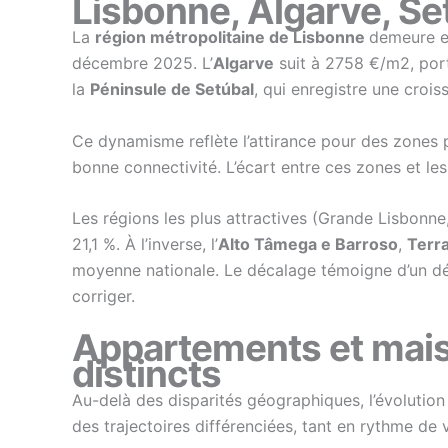
Lisbonne, Algarve, Se
La
région métropolitaine de Lisbonne
demeure e
décembre 2025. L’
Algarve
suit à 2758 €/m2, port
la
Péninsule de Setúbal
, qui enregistre une crois
Ce dynamisme reflète l’attirance pour des zones p
bonne connectivité. L’écart entre ces zones et les
Les régions les plus attractives (Grande Lisbonne
21,1 %. À l’inverse, l’
Alto Tâmega e Barroso
,
Terr
moyenne nationale. Le décalage témoigne d’un déséq
corriger.
Appartements et maiso
distincts
Au-delà des disparités géographiques, l’évolution
des trajectoires différenciées, tant en rythme de 