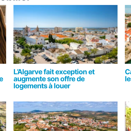
L’Algarve fait exception et
C
e
augmente son offre de
le
logements à louer