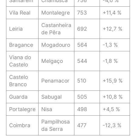
Santarém
Chamusca
756
-4,0 %
Vila Real
Montalegre
753
+11,4 %
Castanheira
Leiria
692
+12,7 %
de Pêra
Bragance
Mogadouro
564
-1,3 %
Viana do
Melgaço
544
-1,8 %
Castelo
Castelo
Penamacor
510
+15,9 %
Branco
Guarda
Sabugal
505
+10,8 %
Portalegre
Nisa
498
+4,5 %
Pampilhosa
Coimbra
477
-12,3 %
da Serra