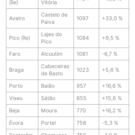
(île)
Vitória
Castelo de
Aveiro
1097
+33,0 %
Paiva
Lajes do
Pico (île)
1084
+9,5 %
Pico
Faro
Alcoutim
1081
-6,7 %
Cabeceiras
Braga
1023
+5,6 %
de Basto
Porto
Baião
957
+16,6 %
Viseu
Sátão
855
+15,6 %
Beja
Moura
770
+16,2 %
Évora
Portel
758
-5,3 %