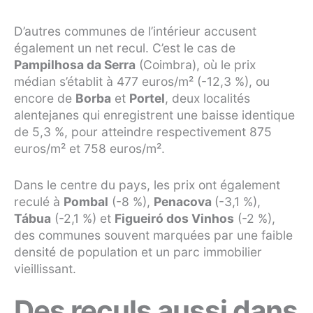
D’autres communes de l’intérieur accusent
également un net recul. C’est le cas de
Pampilhosa da Serra
(Coimbra), où le prix
médian s’établit à 477 euros/m² (-12,3 %), ou
encore de
Borba
et
Portel
, deux localités
alentejanes qui enregistrent une baisse identique
de 5,3 %, pour atteindre respectivement 875
euros/m² et 758 euros/m².
Dans le centre du pays, les prix ont également
reculé à
Pombal
(-8 %),
Penacova
(-3,1 %),
Tábua
(-2,1 %) et
Figueiró dos Vinhos
(-2 %),
des communes souvent marquées par une faible
densité de population et un parc immobilier
vieillissant.
Des reculs aussi dans