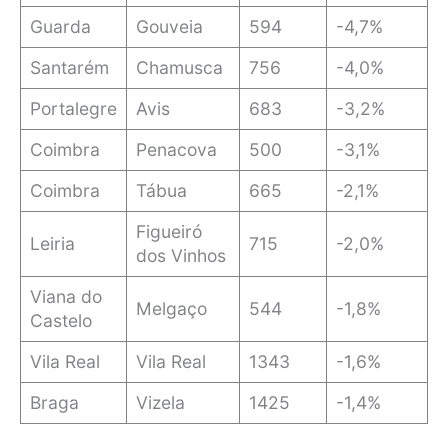
Guarda
Gouveia
594
-4,7%
Santarém
Chamusca
756
-4,0%
Portalegre
Avis
683
-3,2%
Coimbra
Penacova
500
-3,1%
Coimbra
Tábua
665
-2,1%
Figueiró
Leiria
715
-2,0%
dos Vinhos
Viana do
Melgaço
544
-1,8%
Castelo
Vila Real
Vila Real
1343
-1,6%
Braga
Vizela
1425
-1,4%