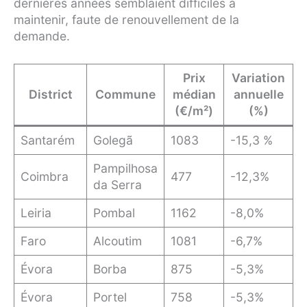
dernières années semblaient difficiles à
maintenir, faute de renouvellement de la
demande.
Prix
Variation
District
Commune
médian
annuelle
(€/m²)
(%)
Santarém
Golegã
1083
-15,3 %
Pampilhosa
Coimbra
477
-12,3%
da Serra
Leiria
Pombal
1162
-8,0%
Faro
Alcoutim
1081
-6,7%
Évora
Borba
875
-5,3%
Évora
Portel
758
-5,3%