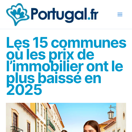
Aller
au
contenu
Les 15 communes
où les prix de
l’immobilier ont le
plus baissé en
2025