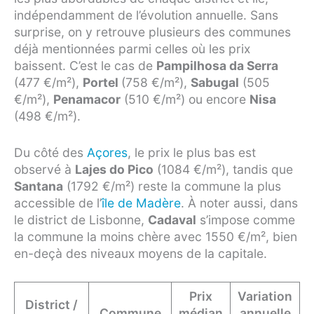
indépendamment de l’évolution annuelle. Sans
surprise, on y retrouve plusieurs des communes
déjà mentionnées parmi celles où les prix
baissent. C’est le cas de
Pampilhosa da Serra
(477 €/m²),
Portel
(758 €/m²),
Sabugal
(505
€/m²),
Penamacor
(510 €/m²) ou encore
Nisa
(498 €/m²).
Du côté des
Açores
, le prix le plus bas est
observé à
Lajes do Pico
(1084 €/m²), tandis que
Santana
(1792 €/m²) reste la commune la plus
accessible de l’
île de Madère
. À noter aussi, dans
le district de Lisbonne,
Cadaval
s’impose comme
la commune la moins chère avec 1550 €/m², bien
en-deçà des niveaux moyens de la capitale.
Prix
Variation
District /
Commune
médian
annuelle