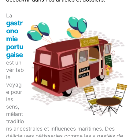
La
gastr
ono
mie
portu
gaise
est un
véritab
le
voyag
e pour
les
sens,
mêlant
traditio
ns ancestrales et influences maritimes. Des
délicieuses pâtisseries comme les «
pastéis de