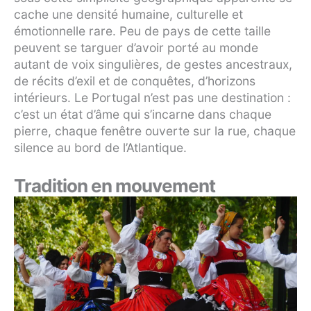
cache une densité humaine, culturelle et
émotionnelle rare. Peu de pays de cette taille
peuvent se targuer d’avoir porté au monde
autant de voix singulières, de gestes ancestraux,
de récits d’exil et de conquêtes, d’horizons
intérieurs. Le Portugal n’est pas une destination :
c’est un état d’âme qui s’incarne dans chaque
pierre, chaque fenêtre ouverte sur la rue, chaque
silence au bord de l’Atlantique.
Tradition en mouvement