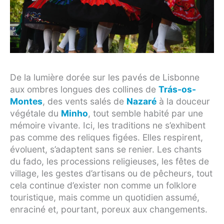
De la lumière dorée sur les pavés de Lisbonne
aux ombres longues des collines de
Trás-os-
Montes
, des vents salés de
Nazaré
à la douceur
végétale du
Minho
, tout semble habité par une
mémoire vivante. Ici, les traditions ne s’exhibent
pas comme des reliques figées. Elles respirent,
évoluent, s’adaptent sans se renier. Les chants
du fado, les processions religieuses, les fêtes de
village, les gestes d’artisans ou de pêcheurs, tout
cela continue d’exister non comme un folklore
touristique, mais comme un quotidien assumé,
enraciné et, pourtant, poreux aux changements.