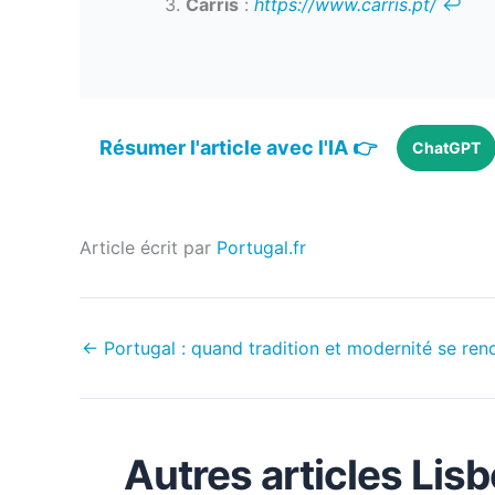
Carris
:
https://www.carris.pt/
↩︎
Résumer l'article avec l'IA 👉
ChatGPT
Article écrit par
Portugal.fr
←
Portugal : quand tradition et modernité se ren
Autres articles Li