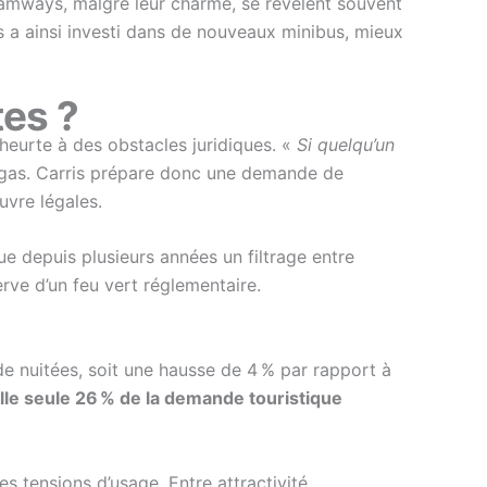
 tramways, malgré leur charme, se révèlent souvent
s a ainsi investi dans de nouveaux minibus, mieux
tes ?
 heurte à des obstacles juridiques. «
Si quelqu’un
Bogas. Carris prépare donc une demande de
vre légales.
ique depuis plusieurs années un filtrage entre
erve d’un feu vert réglementaire.
e nuitées, soit une hausse de 4 % par rapport à
elle seule 26 % de la demande touristique
s tensions d’usage. Entre attractivité