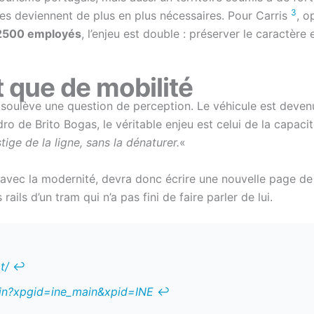
3
rages deviennent de plus en plus nécessaires. Pour Carris
, o
e 2500 employés
, l’enjeu est double : préserver le caractèr
t que de mobilité
8 soulève une question de perception. Le véhicule est deven
o de Brito Bogas, le véritable enjeu est celui de la capacit
ge de la ligne, sans la dénaturer.
«
ue avec la modernité, devra donc écrire une nouvelle page d
ails d’un tram qui n’a pas fini de faire parler de lui.
t/
↩︎
ain?xpgid=ine_main&xpid=INE
↩︎