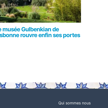
e musée Gulbenkian de
isbonne rouvre enfin ses portes
Qui sommes nous