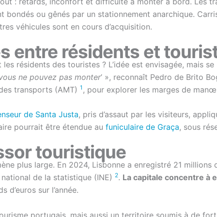
coût : retards, inconfort et difficulté à monter à bord. Les
ont bondés ou gênés par un stationnement anarchique. Carri
tres véhicules sont en cours d’acquisition.
s entre résidents et touris
t les résidents des touristes ? L’idée est envisagée, mais se
re ‘vous ne pouvez pas monter
’ », reconnaît Pedro de Brito 
1
et des transports (AMT)
, pour explorer les marges de manœu
enseur de Santa Justa
, pris d’assaut par les visiteurs, appl
aire pourrait être étendue au
funiculaire de Graça
, sous rés
ssor touristique
e plus large. En 2024, Lisbonne a enregistré 21 millions d
2
 national de la statistique (INE)
.
La capitale concentre à 
ds d’euros sur l’année.
urisme portugais, mais aussi un territoire soumis à de forte