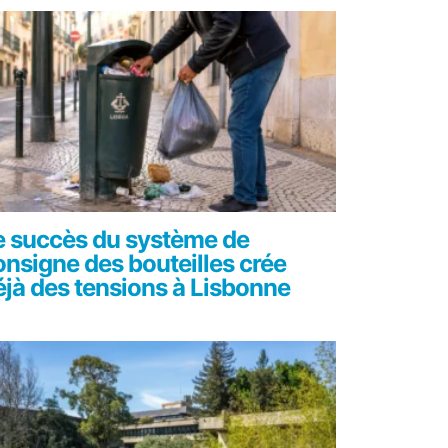
e succès du système de
onsigne des bouteilles crée
éjà des tensions à Lisbonne