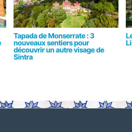
Tapada de Monserrate : 3
L
e
nouveaux sentiers pour
L
découvrir un autre visage de
Sintra