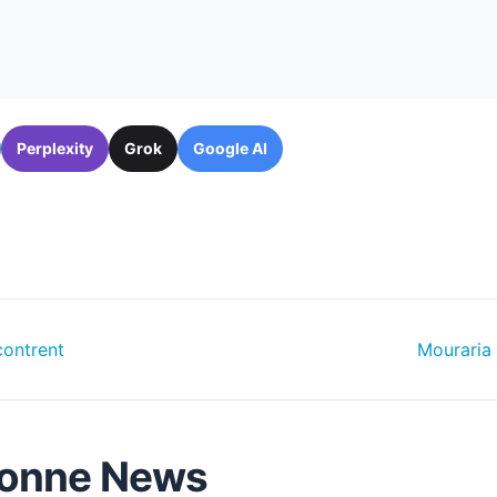
Perplexity
Grok
Google AI
contrent
Mouraria 
sbonne News