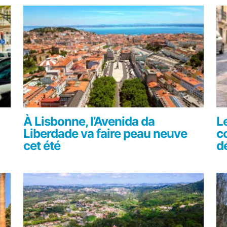
À Lisbonne, l’Avenida da
L
Liberdade va faire peau neuve
c
cet été
d