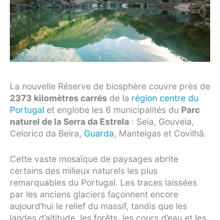
La nouvelle Réserve de biosphère couvre près de
2373 kilomètres carrés
de la
région centre du
Portugal
et englobe les 6 municipalités du
Parc
naturel de la Serra da Estrela
: Seia, Gouveia,
Celorico da Beira,
Guarda
, Manteigas et Covilhã.
Cette vaste mosaïque de paysages abrite
certains des milieux naturels les plus
remarquables du Portugal. Les traces laissées
par les anciens glaciers façonnent encore
aujourd’hui le relief du massif, tandis que les
landes d’altitude, les forêts, les cours d’eau et les