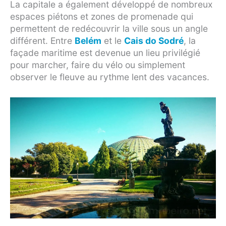
La capitale a également développé de nombreux
espaces piétons et zones de promenade qui
permettent de redécouvrir la ville sous un angle
différent. Entre
Belém
et le
Cais do Sodré
, la
façade maritime est devenue un lieu privilégié
pour marcher, faire du vélo ou simplement
observer le fleuve au rythme lent des vacances.