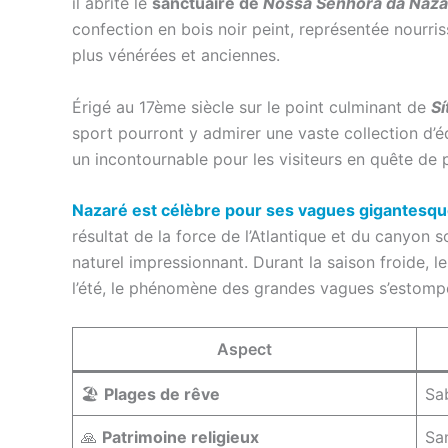
il abrite le
sanctuaire de
Nossa Senhora da Naza
confection en bois noir peint, représentée nourri
plus vénérées et anciennes.
Érigé au 17ème siècle sur le point culminant de
Sí
sport pourront y admirer une vaste collection d’é
un incontournable pour les visiteurs en quête de 
Nazaré est célèbre pour ses vagues gigantesq
résultat de la force de l’Atlantique et du canyon 
naturel impressionnant. Durant la saison froide, le
l’été, le phénomène des grandes vagues s’estomp
Aspect
🏖️
Plages de rêve
Sab
🙏
Patrimoine religieux
Sa