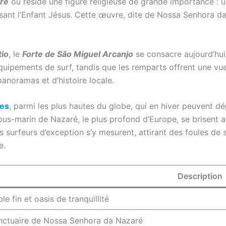
ré
où réside une figure religieuse de grande importance : u
ssant l’Enfant Jésus. Cette œuvre, dite de Nossa Senhora da
tio
, le
Forte de São Miguel Arcanjo
se consacre aujourd’hui 
quipements de surf, tandis que les remparts offrent une vue
panoramas et d’histoire locale.
ues
, parmi les plus hautes du globe, qui en hiver peuvent 
sous-marin de Nazaré, le plus profond d’Europe, se brisent a
s surfeurs d’exception s’y mesurent, attirant des foules de s
e.
Description
le fin et oasis de tranquillité
nctuaire de Nossa Senhora da Nazaré