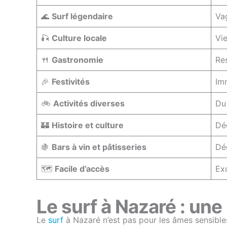
🌊
Surf légendaire
Va
🎣
Culture locale
Vi
🍴
Gastronomie
Res
🎉
Festivités
Imm
🚲
Activités diverses
Du
🏰
Histoire et culture
Dé
🍇
Bars à vin et pâtisseries
Dé
🗺️
Facile d’accès
Ex
Le surf à Nazaré : une
Le
surf
à Nazaré n’est pas pour les âmes sensibl