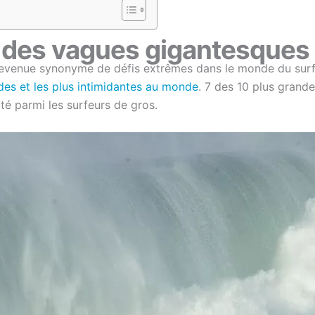
e des vagues gigantesques
 devenue synonyme de défis extrêmes dans le monde du surf. 
des et les plus intimidantes au monde
. 7 des 10 plus grand
cté parmi les surfeurs de gros.