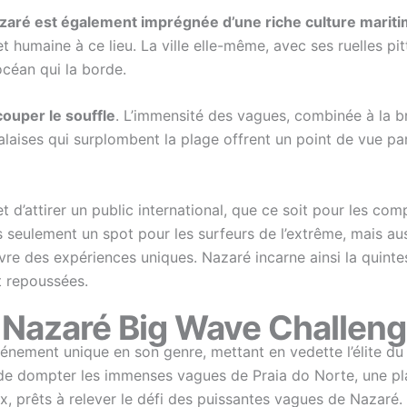
zaré est également imprégnée d’une riche culture marit
t humaine à ce lieu. La ville elle-même, avec ses ruelles pi
océan qui la borde.
couper le souffle
. L’immensité des vagues, combinée à la br
falaises qui surplombent la plage offrent un point de vue p
 d’attirer un public international, que ce soit pour les co
s seulement un spot pour les surfeurs de l’extrême, mais aus
vre des expériences uniques. Nazaré incarne ainsi la quintes
t repoussées.
Nazaré Big Wave Challen
énement unique en son genre, mettant en vedette l’élite du 
t de dompter les immenses vagues de Praia do Norte, une p
, prêts à relever le défi des puissantes vagues de Nazaré.