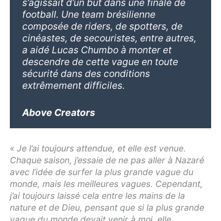
s’agissait d’un but dans une finale de
football. Une team brésilienne
composée de riders, de spotters, de
cinéastes, de secouristes, entre autres,
a aidé Lucas Chumbo à monter et
descendre de cette vague en toute
sécurité dans des conditions
extrêmement difficiles.
Above Creators
«
Je l’ai toujours attendue, et elle est venue.
Chaque saison, j’essaie de ne pas aller à Nazaré
avec l’idée de surfer la plus grande vague du
monde, mais les meilleures vagues. Cependant,
j’ai toujours laissé cela entre les mains de la
nature et de Dieu, pensant que si la plus grande
vague du monde devait venir à moi, elle