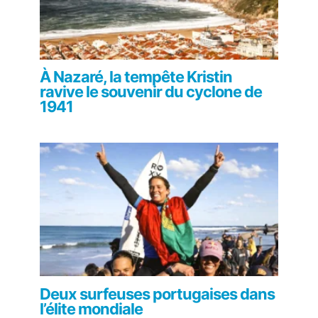
À Nazaré, la tempête Kristin
ravive le souvenir du cyclone de
1941
Deux surfeuses portugaises dans
l’élite mondiale