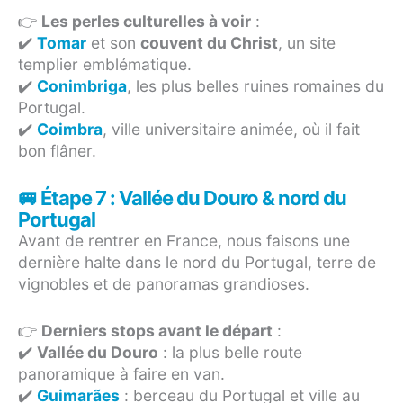
👉
Les perles culturelles à voir
:
✔️
Tomar
et son
couvent du Christ
, un site
templier emblématique.
✔️
Conimbriga
, les plus belles ruines romaines du
Portugal.
✔️
Coimbra
, ville universitaire animée, où il fait
bon flâner.
🚐 Étape 7 : Vallée du Douro & nord du
Portugal
Avant de rentrer en France, nous faisons une
dernière halte dans le nord du Portugal, terre de
vignobles et de panoramas grandioses.
👉
Derniers stops avant le départ
:
✔️
Vallée du Douro
: la plus belle route
panoramique à faire en van.
✔️
Guimarães
: berceau du Portugal et ville au