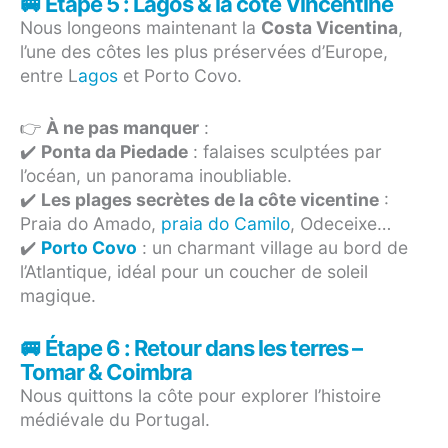
🚐 Étape 5 : Lagos & la côte Vincentine
Nous longeons maintenant la
Costa Vicentina
,
l’une des côtes les plus préservées d’Europe,
entre L
agos
et Porto Covo.
👉
À ne pas manquer
:
✔️
Ponta da Piedade
: falaises sculptées par
l’océan, un panorama inoubliable.
✔️
Les plages secrètes de la côte vicentine
:
Praia do Amado,
praia do Camilo
, Odeceixe…
✔️
Porto Covo
: un charmant village au bord de
l’Atlantique, idéal pour un coucher de soleil
magique.
🚐 Étape 6 : Retour dans les terres –
Tomar & Coimbra
Nous quittons la côte pour explorer l’histoire
médiévale du Portugal.