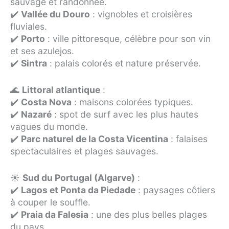
sauvage et randonnée.
✔️
Vallée du Douro
: vignobles et croisières
fluviales.
✔️
Porto
: ville pittoresque, célèbre pour son vin
et ses azulejos.
✔️
Sintra
: palais colorés et nature préservée.
🌊
Littoral atlantique
:
✔️
Costa Nova
: maisons colorées typiques.
✔️
Nazaré
: spot de surf avec les plus hautes
vagues du monde.
✔️
Parc naturel de la Costa Vicentina
: falaises
spectaculaires et plages sauvages.
☀️
Sud du Portugal (Algarve)
:
✔️
Lagos et Ponta da Piedade
: paysages côtiers
à couper le souffle.
✔️
Praia da Falesia
: une des plus belles plages
du pays.