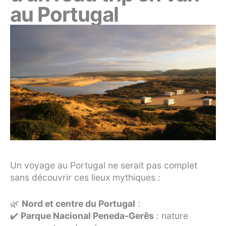
au Portugal
Un voyage au Portugal ne serait pas complet
sans découvrir ces lieux mythiques :
🌿
Nord et centre du Portugal
:
✔️
Parque Nacional Peneda-Gerês
: nature