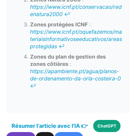
https://www.icnf.pt/conservacao/red
enatura2000
↩︎
Zones protégées ICNF
:
https://www.icnf.pt/oquefazemos/ma
teriaisinformativoseeducativos/areas
protegidas
↩︎
Zones du plan de gestion des
zones côtières
:
https://apambiente.pt/agua/planos-
de-ordenamento-da-orla-costeira-0
↩︎
Résumer l'article avec l'IA 👉
ChatGPT