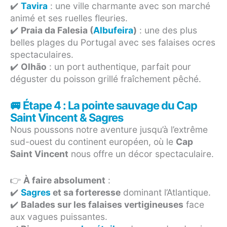
✔️
Tavira
: une ville charmante avec son marché
animé et ses ruelles fleuries.
✔️
Praia da Falesia (
Albufeira
)
: une des plus
belles plages du Portugal avec ses falaises ocres
spectaculaires.
✔️
Olhão
: un port authentique, parfait pour
déguster du poisson grillé fraîchement pêché.
🚐 Étape 4 : La pointe sauvage du Cap
Saint Vincent & Sagres
Nous poussons notre aventure jusqu’à l’extrême
sud-ouest du continent européen, où le
Cap
Saint Vincent
nous offre un décor spectaculaire.
👉
À faire absolument
:
✔️
Sagres
et sa forteresse
dominant l’Atlantique.
✔️
Balades sur les falaises vertigineuses
face
aux vagues puissantes.