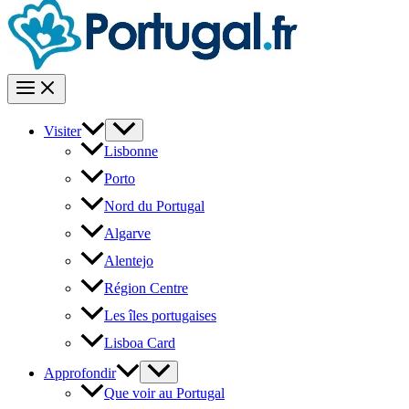
Visiter
Lisbonne
Porto
Nord du Portugal
Algarve
Alentejo
Région Centre
Les îles portugaises
Lisboa Card
Approfondir
Que voir au Portugal