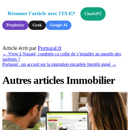
Résumer l'article avec l'IA 👉
ChatGPT
Perplexity
Grok
Google AI
Article écrit par
Portugal.fr
←
Vivre à Nazaré, combien ça coûte de s’installer au paradis des
surfeurs ?
Portugal : un accord sur la migration encadrée bientôt signé
→
Autres articles Immobilier