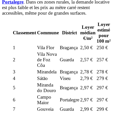
Portalegre
. Dans ces zones rurales, la demande locative
est plus faible et les prix au mètre carré restent
accessibles, même pour de grandes surfaces.
Loyer
Loyer
estimé
Classement
Commune
District
médian
pour
€/m²
100 m²
1
Vila Flor
Bragança
2,50 €
250 €
Vila Nova
2
de Foz
Guarda
2,57 €
257 €
Côa
3
Mirandela
Bragança
2,78 €
278 €
4
Sátão
Viseu
2,79 €
279 €
Miranda
5
Bragança
2,97 €
297 €
do Douro
Campo
6
Portalegre
2,97 €
297 €
Maior
7
Gouveia
Guarda
2,99 €
299 €