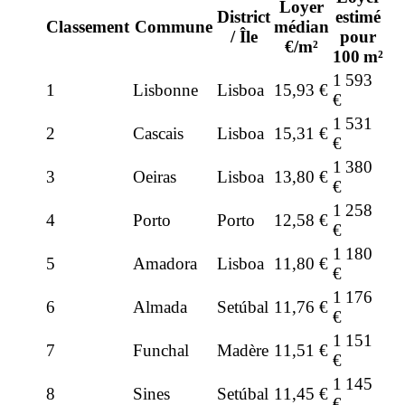
Loyer
District
estimé
Classement
Commune
médian
/ Île
pour
€/m²
100 m²
1 593
1
Lisbonne
Lisboa
15,93 €
€
1 531
2
Cascais
Lisboa
15,31 €
€
1 380
3
Oeiras
Lisboa
13,80 €
€
1 258
4
Porto
Porto
12,58 €
€
1 180
5
Amadora
Lisboa
11,80 €
€
1 176
6
Almada
Setúbal
11,76 €
€
1 151
7
Funchal
Madère
11,51 €
€
1 145
8
Sines
Setúbal
11,45 €
€