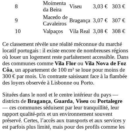
Moimenta
8
Viseu
3,03 €
303 €
da Beira
Macedo de
9
Bragança
3,07 €
307 €
Cavaleiros
10
Valpaços
Vila Real
3,08 €
308 €
Ce classement révèle une réalité méconnue du marché
locatif portugais : il existe encore de nombreuses régions
où louer un logement reste parfaitement accessible. Dans
des communes comme
Vila Flor
ou
Vila Nova de Foz
Côa
, un appartement de 100 m² se loue pour moins de
300 € par mois. Un contraste saisissant face à la flambée
des loyers observée à Lisbonne ou Porto.
Situées dans le nord et le centre intérieur du pays —
districts de
Bragança
,
Guarda
,
Viseu
ou
Portalegre
— ces communes séduisent par leur tranquillité, leur
rapport qualité-prix et un environnement souvent
préservé. Certes, l’accès aux transports et aux services y
est parfois plus limité, mais pour des profils comme les