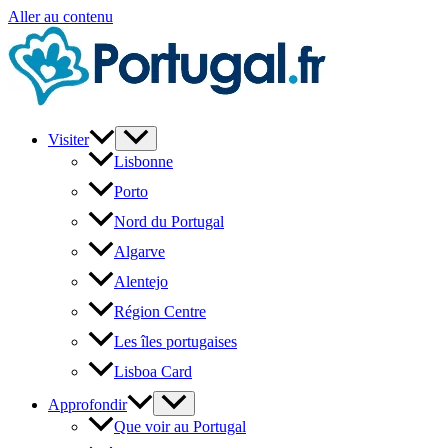
Aller au contenu
Visiter
Lisbonne
Porto
Nord du Portugal
Algarve
Alentejo
Région Centre
Les îles portugaises
Lisboa Card
Approfondir
Que voir au Portugal