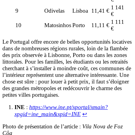
1 141
9
Odivelas
Lisboa
11,41 €
€
1 111
10
Matosinhos
Porto
11,11 €
€
Le Portugal offre encore de belles opportunités locatives
dans de nombreuses régions rurales, loin de la flambée
des prix observée à Lisbonne, Porto ou dans les zones
littorales. Pour les familles, les étudiants ou les retraités
cherchant à s’installer à moindre coût, ces communes de
l’intérieur représentent une alternative intéressante. Une
chose est sûre : pour louer à petit prix, il faut s’éloigner
des grandes métropoles et redécouvrir le charme des
petites villes portugaises.
INE
:
https://www.ine.pt/xportal/xmain?
xpgid=ine_main&xpid=INE
↩︎
Photo de présentation de l’article :
Vila Nova de Foz
Côa