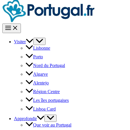
Visiter
Lisbonne
Porto
Nord du Portugal
Algarve
Alentejo
Région Centre
Les îles portugaises
Lisboa Card
Approfondir
Que voir au Portugal