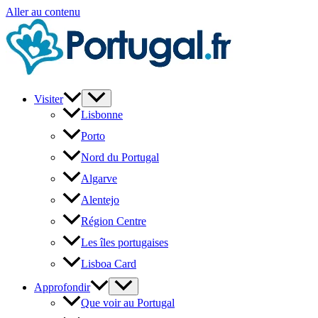
Aller au contenu
Visiter
Lisbonne
Porto
Nord du Portugal
Algarve
Alentejo
Région Centre
Les îles portugaises
Lisboa Card
Approfondir
Que voir au Portugal