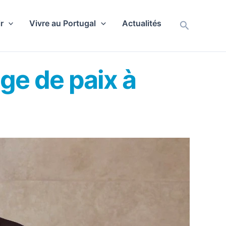
r
Vivre au Portugal
Actualités
Recherch
ge de paix à