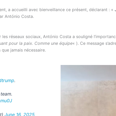
, a accueilli avec bienveillance ce présent, déclarant : «
ar António Costa.
 les réseaux sociaux, António Costa a souligné l’importance 
uant pour la paix. Comme une équipe
« ). Ce message s’adr
s que jamais nécessaire.
dtrump
.
 team.
mbmu0J
t)
June 16, 2025