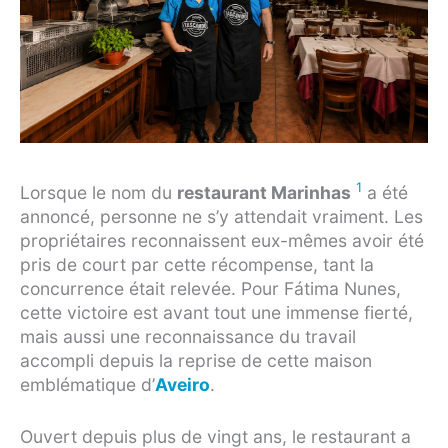
1
Lorsque le nom du
restaurant Marinhas
a été
annoncé, personne ne s’y attendait vraiment. Les
propriétaires reconnaissent eux-mêmes avoir été
pris de court par cette récompense, tant la
concurrence était relevée. Pour Fátima Nunes,
cette victoire est avant tout une immense fierté,
mais aussi une reconnaissance du travail
accompli depuis la reprise de cette maison
emblématique d’
Aveiro
.
Ouvert depuis plus de vingt ans, le restaurant a