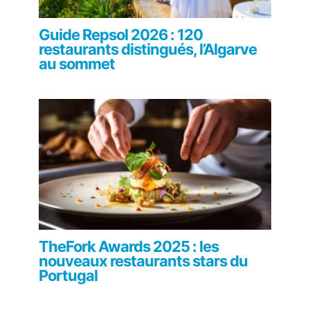
Guide Repsol 2026 : 120
restaurants distingués, l’Algarve
au sommet
TheFork Awards 2025 : les
nouveaux restaurants stars du
Portugal