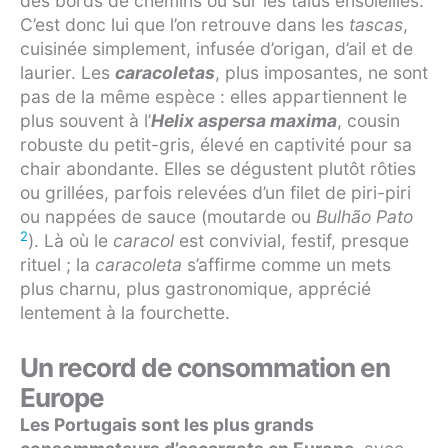
des bords de chemins ou sur les talus ensoleillés.
C’est donc lui que l’on retrouve dans les
tascas
,
cuisinée simplement, infusée d’origan, d’ail et de
laurier. Les
caracoletas
, plus imposantes, ne sont
pas de la même espèce : elles appartiennent le
plus souvent à l’
Helix aspersa maxima
, cousin
robuste du petit-gris, élevé en captivité pour sa
chair abondante. Elles se dégustent plutôt rôties
ou grillées, parfois relevées d’un filet de piri-piri
ou nappées de sauce (moutarde ou
Bulhão Pato
2
). Là où le
caracol
est convivial, festif, presque
rituel ; la
caracoleta
s’affirme comme un mets
plus charnu, plus gastronomique, apprécié
lentement à la fourchette.
Un record de consommation en
Europe
Les Portugais sont les plus grands