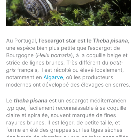
Au Portugal,
l’escargot star est le
Theba pisana
,
une espèce bien plus petite que l’escargot de
Bourgogne (
Helix pomatia
), à la coquille beige et
striée de lignes brunes. Très différent du
petit-
gris
français, il est récolté ou élevé localement,
notamment en
Algarve
, où les producteurs
modernes ont développé des élevages en serres.
Le
theba pisana
est un escargot méditerranéen
typique, facilement reconnaissable à sa coquille
claire et spiralée, souvent marquée de fines
rayures brunes. Il est léger, de petite taille, et
forme en été des grappes sur les tiges sèches