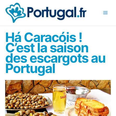
Aller
au
contenu
Há Caracóis !
C’est la saison
des escargots au
Portugal