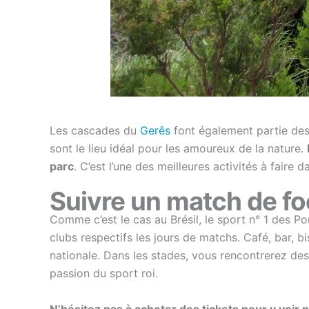
Les cascades du
Gerês
font également partie des
sont le lieu idéal pour les amoureux de la nature.
parc
. C’est l’une des meilleures activités à faire d
Suivre un match de fo
Comme c’est le cas au Brésil, le sport n° 1 des Po
clubs respectifs les jours de matchs. Café, bar, 
nationale. Dans les stades, vous rencontrerez de
passion du sport roi.
N’hésitez pas à acheter des tickets pour y voir 