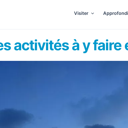
Visiter
Approfondi
es activités à y faire