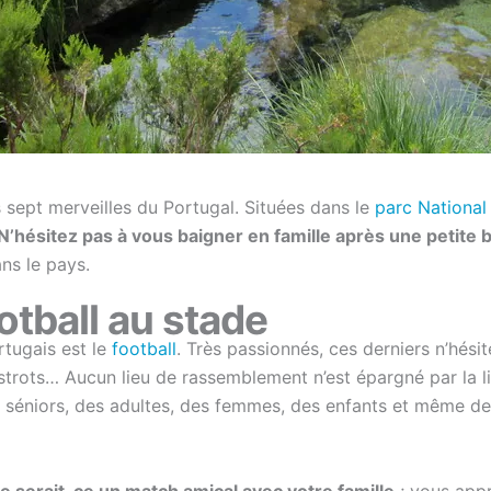
 sept merveilles du Portugal. Situées dans le
parc Nationa
N’hésitez pas à vous baigner en famille après une petite 
ans le pays.
otball au stade
rtugais est le
football
. Très passionnés, ces derniers n’hési
bistrots… Aucun lieu de rassemblement n’est épargné par la 
s séniors, des adultes, des femmes, des enfants et même de
ne serait-ce un match amical avec votre famille
; vous appr