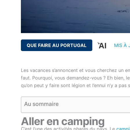
QUE FAIRE AU PORTUGAL
MIS À 
Les vacances s’annoncent et vous cherchez un endr
faut. Pourquoi, vous demandez-vous ? Eh bien, le
qu’on peut y faire sont légion et l’ennui n’y a pas
Au sommaire
Aller en camping
C’est l’une des activités phares du pays. Le
campi