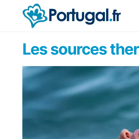
Aller
au
contenu
Les sources the