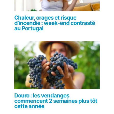
Chaleur, orages et risque
d’incendie : week-end contrasté
au Portugal
Douro : les vendanges
commencent 2 semaines plus tôt
cette année