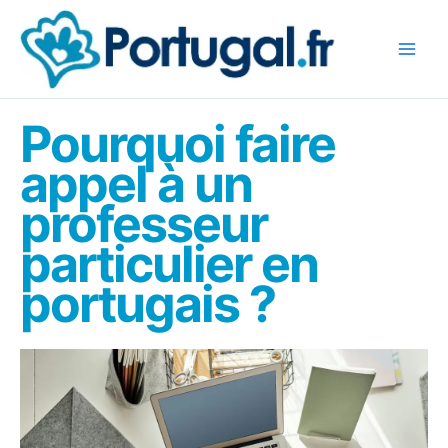
Aller
au
contenu
Pourquoi faire
appel à un
professeur
particulier en
portugais ?