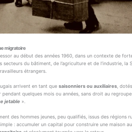
ue migratoire
n essor au début des années 1960, dans un contexte de for
ecteurs du bâtiment, de l’agriculture et de l’industrie, la
ravailleurs étrangers.
ugais arrivent en tant que
saisonniers ou auxiliaires
, doté
 dur pendant quelques mois ou années, sans droit au regroupem
e jetable
».
ment des hommes jeunes, peu qualifiés, issus des régions ru
 simple : accumuler un capital pour construire une maison au 
ransitoire
et résolument tournée vers le retour.