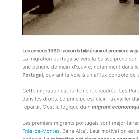
Les années 1960 : accords bilatéraux et première vag
La migration portugaise vers la Suisse prend so
une pénurie de main-d’œuvre, notamment dans les s
Portugal
, ouvrant la voie à un afflux contrôlé de t
Cette migration est fortement encadrée. Les Port
dans les droits. Le principe est clair : travailler
repartir. C’est la logique du «
migrant économiqu
Les premiers migrants portugais sont majoritaire
Trás-os-Montes
, Beira Alta). Leur motivation est
agricole.
La migration est alors conçue comme t