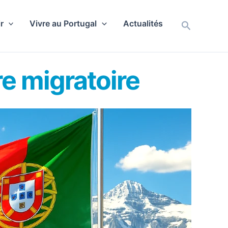
r
Vivre au Portugal
Actualités
Recherch
re migratoire