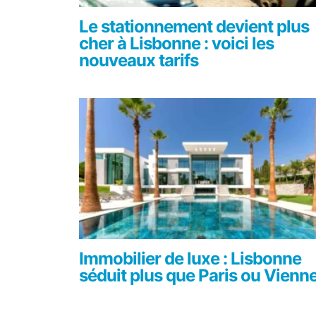
Le stationnement devient plus
cher à Lisbonne : voici les
nouveaux tarifs
Immobilier de luxe : Lisbonne
séduit plus que Paris ou Vienn