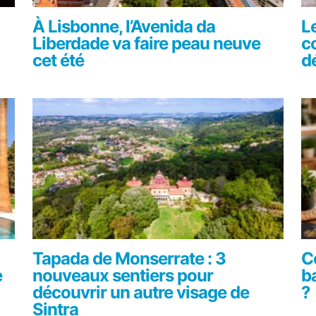
À Lisbonne, l’Avenida da
L
Liberdade va faire peau neuve
c
cet été
d
Tapada de Monserrate : 3
C
e
nouveaux sentiers pour
b
découvrir un autre visage de
?
Sintra