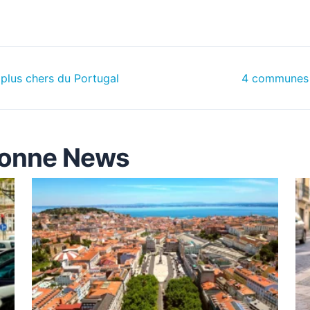
 plus chers du Portugal
4 communes d
sbonne News