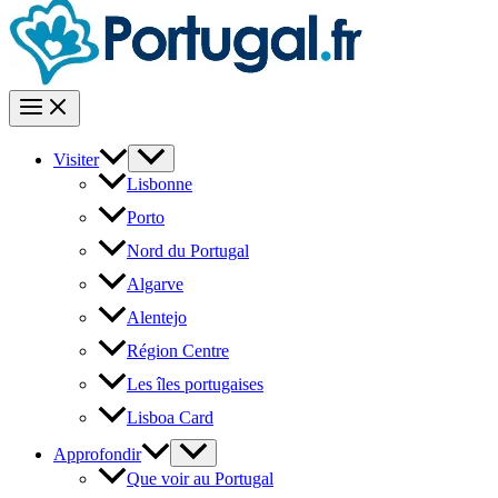
Visiter
Lisbonne
Porto
Nord du Portugal
Algarve
Alentejo
Région Centre
Les îles portugaises
Lisboa Card
Approfondir
Que voir au Portugal