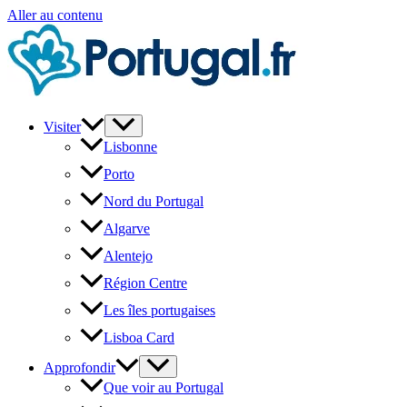
Aller au contenu
Visiter
Lisbonne
Porto
Nord du Portugal
Algarve
Alentejo
Région Centre
Les îles portugaises
Lisboa Card
Approfondir
Que voir au Portugal