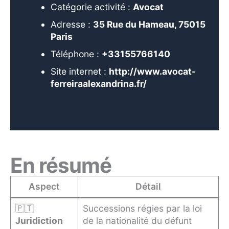
Catégorie activité :
Avocat
Adresse :
35 Rue du Hameau, 75015
Paris
Téléphone :
+33155766140
Site internet :
http://www.avocat-
ferreiraalexandrina.fr/
En résumé
Aspect
Détail
🇵🇹
Successions régies par la loi
Juridiction
de la nationalité du défunt