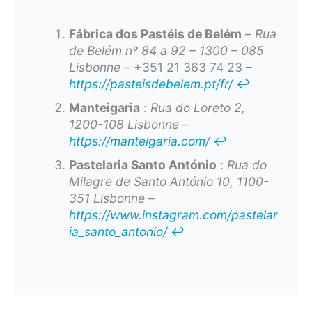
Fábrica dos Pastéis de Belém
–
Rua
de Belém nº 84 a 92 – 1300 – 085
Lisbonne
– +351 21 363 74 23 –
https://pasteisdebelem.pt/fr/
↩︎
Manteigaria
:
Rua do Loreto 2,
1200-108 Lisbonne
–
https://manteigaria.com/
↩︎
Pastelaria Santo António
:
Rua do
Milagre de Santo António 10, 1100-
351 Lisbonne
–
https://www.instagram.com/pastelar
ia_santo_antonio/
↩︎