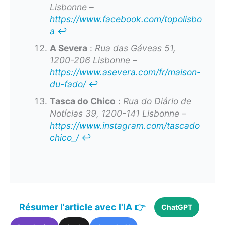
Lisbonne
–
https://www.facebook.com/topolisbo
a
↩︎
A Severa
:
Rua das Gáveas 51,
1200-206 Lisbonne
–
https://www.asevera.com/fr/maison-
du-fado/
↩︎
Tasca do Chico
:
Rua do Diário de
Notícias 39, 1200-141 Lisbonne
–
https://www.instagram.com/tascado
chico_/
↩︎
Résumer l'article avec l'IA 👉
ChatGPT