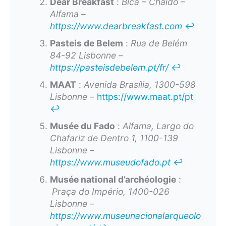
Dear Breakfast
:
Bica – Chaido –
Alfama
–
https://www.dearbreakfast.com
↩︎
Pasteis de Belem
:
Rua de Belém
84-92 Lisbonne
–
https://pasteisdebelem.pt/fr/
↩︎
MAAT
:
Avenida Brasília, 1300-598
Lisbonne
–
https://www.maat.pt/pt
↩︎
Musée du Fado
:
Alfama, Largo do
Chafariz de Dentro 1, 1100-139
Lisbonne
–
https://www.museudofado.pt
↩︎
Musée national d’archéologie
:
Praça do Império, 1400-026
Lisbonne
–
https://www.museunacionalarqueolo