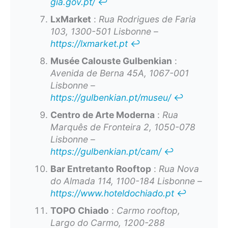
gia.gov.pt/
↩︎
LxMarket
:
Rua Rodrigues de Faria
103, 1300-501 Lisbonne
–
https://lxmarket.pt
↩︎
Musée Calouste Gulbenkian
:
Avenida de Berna 45A, 1067-001
Lisbonne
–
https://gulbenkian.pt/museu/
↩︎
Centro de Arte Moderna
:
Rua
Marquês de Fronteira 2, 1050-078
Lisbonne
–
https://gulbenkian.pt/cam/
↩︎
Bar Entretanto Rooftop
:
Rua Nova
do Almada 114, 1100-184 Lisbonne
–
https://www.hoteldochiado.pt
↩︎
TOPO Chiado
:
Carmo rooftop,
Largo do Carmo, 1200-288