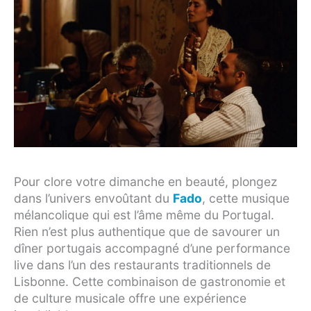
Pour clore votre dimanche en beauté, plongez
dans l’univers envoûtant du
Fado
, cette musique
mélancolique qui est l’âme même du Portugal.
Rien n’est plus authentique que de savourer un
dîner portugais accompagné d’une performance
live dans l’un des restaurants traditionnels de
Lisbonne. Cette combinaison de gastronomie et
de culture musicale offre une expérience