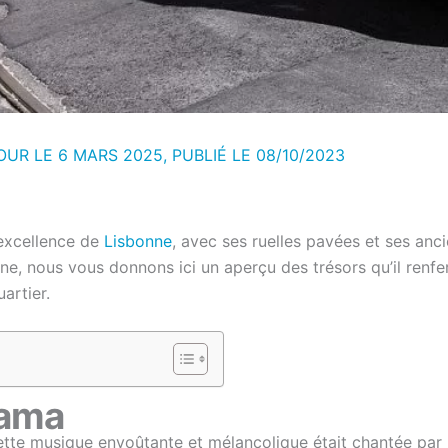
OUR LE 6 MARS 2025, PUBLIÉ LE
08/10/2023
r excellence de
Lisbonne
, avec ses ruelles pavées et ses anc
nne, nous vous donnons ici un aperçu des trésors qu’il renf
artier.
fama
ette musique envoûtante et mélancolique était chantée par 