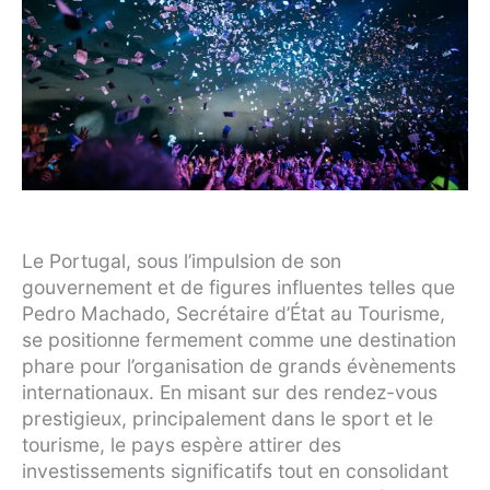
Le Portugal, sous l’impulsion de son
gouvernement et de figures influentes telles que
Pedro Machado, Secrétaire d’État au Tourisme,
se positionne fermement comme une destination
phare pour l’organisation de grands évènements
internationaux. En misant sur des rendez-vous
prestigieux, principalement dans le sport et le
tourisme, le pays espère attirer des
investissements significatifs tout en consolidant