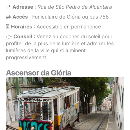
📍
Adresse
:
Rua de São Pedro de Alcântara
🚋
Accès
: Funiculaire de Glória ou bus 758
⏳
Horaires
: Accessible en permanence
👉
Conseil
: Venez au coucher du soleil pour
profiter de la plus belle lumière et admirer les
lumières de la ville qui s’illuminent
progressivement.
Ascensor da Glória