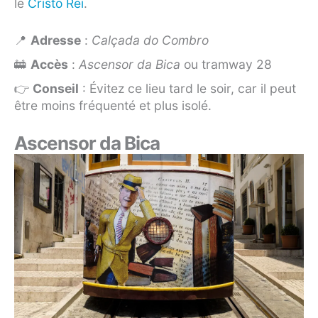
le
Cristo Rei
.
📍
Adresse
:
Calçada do Combro
🚋
Accès
:
Ascensor da Bica
ou tramway 28
👉
Conseil
: Évitez ce lieu tard le soir, car il peut
être moins fréquenté et plus isolé.
Ascensor da Bica