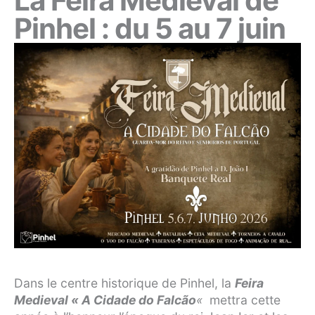
La Feira Medieval de
Pinhel : du 5 au 7 juin
Dans le centre historique de Pinhel, la
Feira
Medieval « A Cidade do Falcão
«
mettra cette