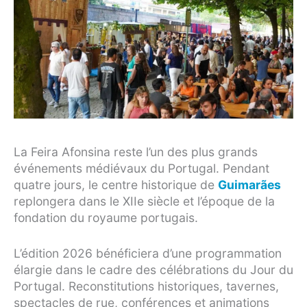
La Feira Afonsina reste l’un des plus grands
événements médiévaux du Portugal. Pendant
quatre jours, le centre historique de
Guimarães
replongera dans le XIIe siècle et l’époque de la
fondation du royaume portugais.
L’édition 2026 bénéficiera d’une programmation
élargie dans le cadre des célébrations du Jour du
Portugal. Reconstitutions historiques, tavernes,
spectacles de rue, conférences et animations