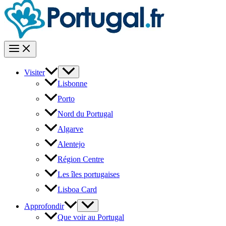
Visiter
Lisbonne
Porto
Nord du Portugal
Algarve
Alentejo
Région Centre
Les îles portugaises
Lisboa Card
Approfondir
Que voir au Portugal