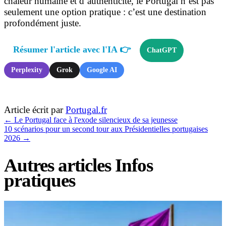
chaleur humaine et d’authenticité, le Portugal n’est pas
seulement une option pratique : c’est une destination
profondément juste.
Résumer l'article avec l'IA 👉
ChatGPT
Perplexity
Grok
Google AI
Article écrit par
Portugal.fr
←
Le Portugal face à l'exode silencieux de sa jeunesse
10 scénarios pour un second tour aux Présidentielles portugaises
2026
→
Autres articles Infos
pratiques