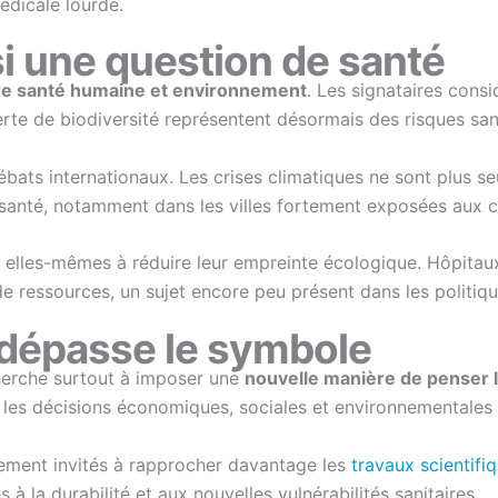
édicale lourde.
si une question de santé
tre santé humaine et environnement
. Les signataires cons
rte de biodiversité représentent désormais des risques san
bats internationaux. Les crises climatiques ne sont plus 
santé, notamment dans les villes fortement exposées aux ca
té elles-mêmes à réduire leur empreinte écologique. Hôpitau
 ressources, un sujet encore peu présent dans les politiq
i dépasse le symbole
herche surtout à imposer une
nouvelle manière de penser l
les décisions économiques, sociales et environnementales pri
lement invités à rapprocher davantage les
travaux scientifi
à la durabilité et aux nouvelles vulnérabilités sanitaires.