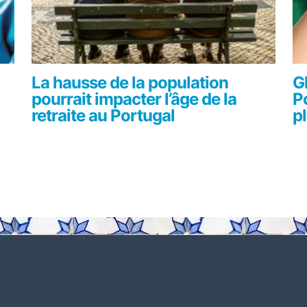
La hausse de la population
G
pourrait impacter l’âge de la
P
retraite au Portugal
p