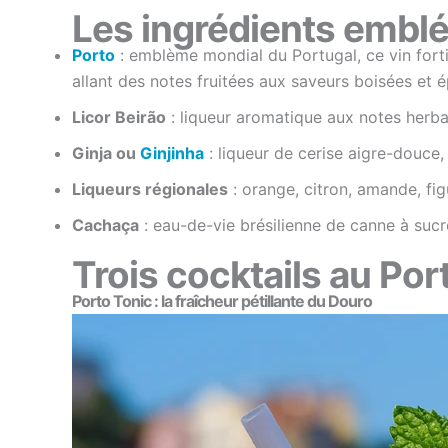
Les ingrédients emblé
Porto
: emblème mondial du Portugal, ce vin fortif
allant des notes fruitées aux saveurs boisées et é
Licor Beirão
: liqueur aromatique aux notes herba
Ginja ou
Ginjinha
: liqueur de cerise aigre-douce,
Liqueurs régionales
: orange, citron, amande, figu
Cachaça
: eau-de-vie brésilienne de canne à sucre
Trois cocktails au Por
Porto Tonic : la fraîcheur pétillante du Douro