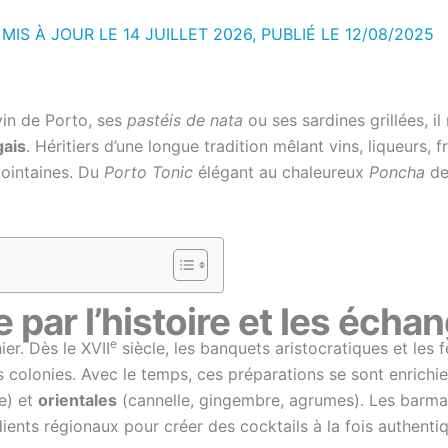
MIS À JOUR LE 14 JUILLET 2026, PUBLIÉ LE
12/08/2025
vin de Porto, ses
pastéis de nata
ou ses sardines grillées, il
gais
. Héritiers d’une longue tradition mêlant vins, liqueurs, f
lointaines. Du
Porto Tonic
élégant au chaleureux
Poncha
de
 par l’histoire et les écha
e
er. Dès le XVII
siècle, les banquets aristocratiques et les
s colonies. Avec le temps, ces préparations se sont enrichi
e) et
orientales
(cannelle, gingembre, agrumes). Les barma
ients régionaux pour créer des cocktails à la fois authenti