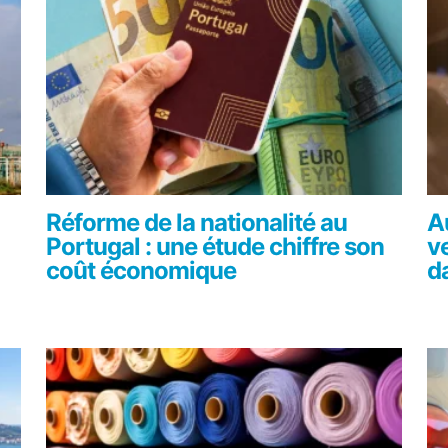
Réforme de la nationalité au
A
Portugal : une étude chiffre son
v
coût économique
d