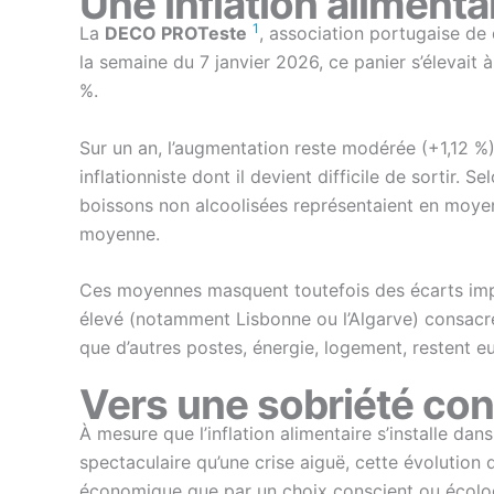
Une inflation alimentai
1
La
DECO PROTeste
, association portugaise de
la semaine du 7 janvier 2026, ce panier s’élevait
%.
Sur un an, l’augmentation reste modérée (+1,12 %)
inflationniste dont il devient difficile de sortir
boissons non alcoolisées représentaient en moyen
moyenne.
Ces moyennes masquent toutefois des écarts impor
élevé (notamment Lisbonne ou l’Algarve) consacren
que d’autres postes, énergie, logement, restent e
Vers une sobriété con
À mesure que l’inflation alimentaire s’installe d
spectaculaire qu’une crise aiguë, cette évolution 
économique que par un choix conscient ou écologi