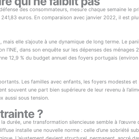
re qui ne faiblit pas
 défense des consommateurs, mesure chaque semaine le prix
 à 241,83 euros. En comparaison avec janvier 2022, il est pl
, mais elle s’ajoute à une dynamique de long terme. Le panie
. Selon l’INE, dans son enquête sur les dépenses des ménage
ne 12,9 % du budget annuel des foyers portugais (environ 
tants. Les familles avec enfants, les foyers modestes et l
t souvent une part bien supérieure de leur revenu à l’alimen
ux aussi sous tension.
trainte ?
ans la durée, une transformation silencieuse semble à l’œuv
diffuse installe une nouvelle norme : celle d’une sobriété su
que. L’ajustement devient structurel, permanent, ancré dan