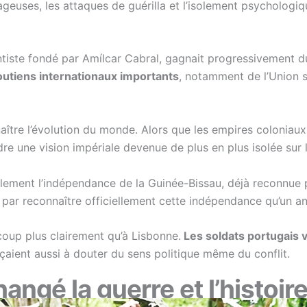
euses, les attaques de guérilla et l’isolement psychologiqu
ste fondé par Amílcar Cabral, gagnait progressivement du t
outiens internationaux importants
, notamment de l’Union s
aître l’évolution du monde. Alors que les empires coloniaux 
re une vision impériale devenue de plus en plus isolée sur l
alement l’indépendance de la Guinée-Bissau, déjà reconnue p
a par reconnaître officiellement cette indépendance qu’un a
coup plus clairement qu’à Lisbonne.
Les soldats portugais 
ient aussi à douter du sens politique même du conflit.
hangé la guerre et l’histoir