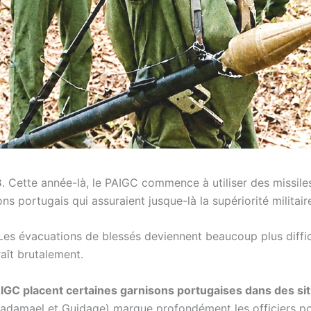
3
. Cette année-là, le PAIGC commence à utiliser des missile
s portugais qui assuraient jusque-là la supériorité militai
Les évacuations de blessés deviennent beaucoup plus diffic
raît brutalement.
AIGC placent certaines garnisons portugaises dans des si
, Gadamael et Guidage) marque profondément les officiers por