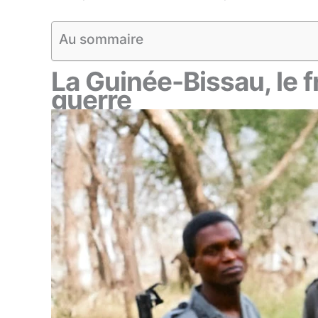
Au sommaire
La Guinée-Bissau, le fr
guerre