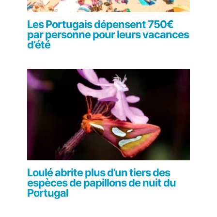
Les Portugais dépensent 750€
par personne pour leurs vacances
d’été
Loulé abrite plus d’un tiers des
espèces de papillons de nuit du
Portugal