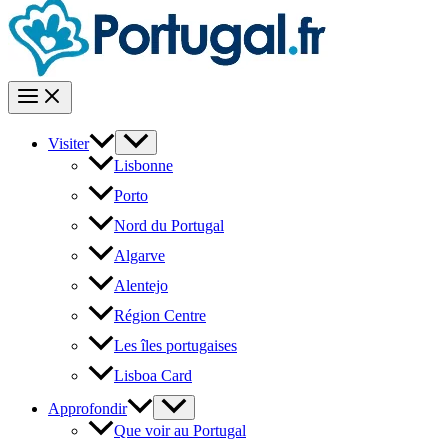
Visiter
Lisbonne
Porto
Nord du Portugal
Algarve
Alentejo
Région Centre
Les îles portugaises
Lisboa Card
Approfondir
Que voir au Portugal