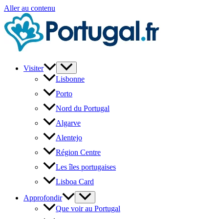
Aller au contenu
Visiter
Lisbonne
Porto
Nord du Portugal
Algarve
Alentejo
Région Centre
Les îles portugaises
Lisboa Card
Approfondir
Que voir au Portugal