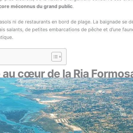
encore méconnus du grand public
.
rasols ni de restaurants en bord de plage. La baignade se
is salants, de petites embarcations de pêche et d’une faune
tique.
é au cœur de la Ria Formos