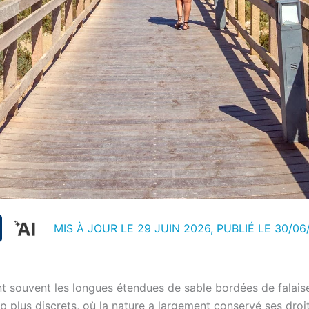
MIS À JOUR LE 29 JUIN 2026, PUBLIÉ LE
30/06
nt souvent les longues étendues de sable bordées de falais
p plus discrets, où la nature a largement conservé ses droi