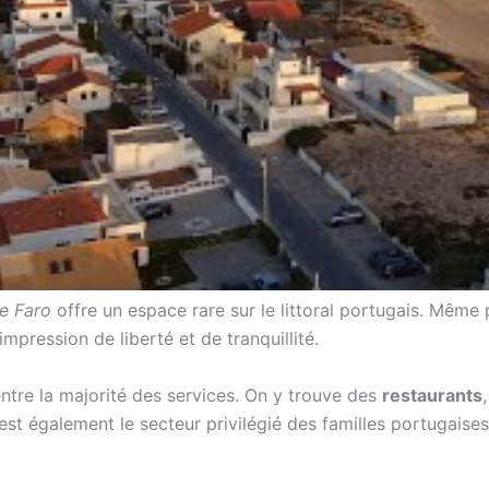
de Faro
offre un espace rare sur le littoral portugais. Même p
pression de liberté et de tranquillité.
ntre la majorité des services. On y trouve des
restaurants
’est également le secteur privilégié des familles portugaises