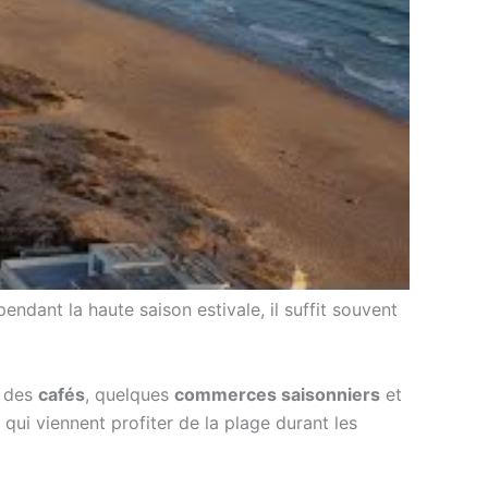
endant la haute saison estivale, il suffit souvent
, des
cafés
, quelques
commerces saisonniers
et
 qui viennent profiter de la plage durant les