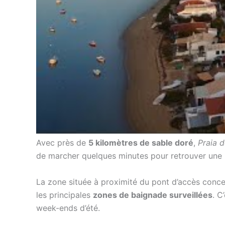
Avec près de
5 kilomètres de sable doré
,
Praia 
de marcher quelques minutes pour retrouver une im
La zone située à proximité du pont d’accès conce
les principales
zones de baignade surveillées
. C
week-ends d’été.