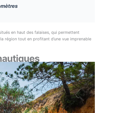
lomètres
tués en haut des falaises, qui permettent
 la région tout en profitant d’une vue imprenable
 nautiques