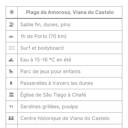
🌞
Plage da Amorosa, Viana do Castelo
🏖️
Sable fin, dunes, pins
🚗
1h de Porto (70 km)
🏄‍♂️
Surf et bodyboard
🌊
Eau à 15-16 ºC en été
🎠
Parc de jeux pour enfants
🌲
Passerelles à travers les dunes
🏛️
Église de São Tiago à Chafé
🍴
Sardines grillées, poulpe
🏰
Centre historique de Viana do Castelo