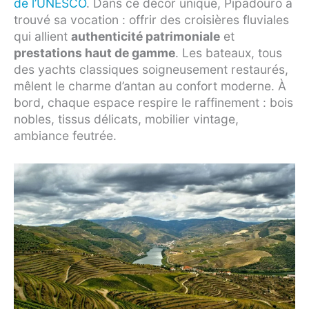
de l’UNESCO
. Dans ce décor unique, Pipadouro a
trouvé sa vocation : offrir des croisières fluviales
qui allient
authenticité patrimoniale
et
prestations haut de gamme
. Les bateaux, tous
des yachts classiques soigneusement restaurés,
mêlent le charme d’antan au confort moderne. À
bord, chaque espace respire le raffinement : bois
nobles, tissus délicats, mobilier vintage,
ambiance feutrée.