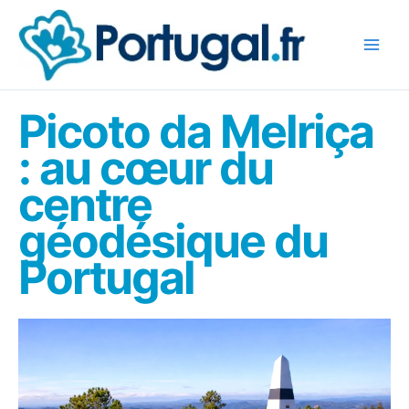
Aller
au
contenu
Picoto da Melriça
: au cœur du
centre
géodésique du
Portugal