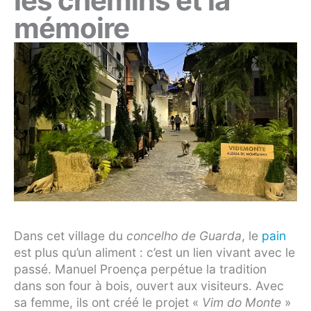
les chemins et la
mémoire
Dans cet village du
concelho de Guarda
, le
pain
est plus qu’un aliment : c’est un lien vivant avec le
passé. Manuel Proença perpétue la tradition
dans son four à bois, ouvert aux visiteurs. Avec
sa femme, ils ont créé le projet «
Vim do Monte
»