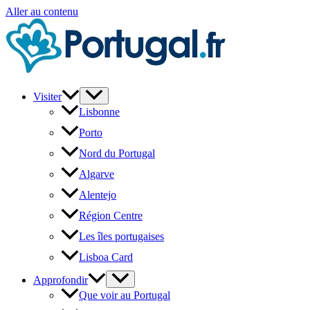
Aller au contenu
Visiter
Lisbonne
Porto
Nord du Portugal
Algarve
Alentejo
Région Centre
Les îles portugaises
Lisboa Card
Approfondir
Que voir au Portugal