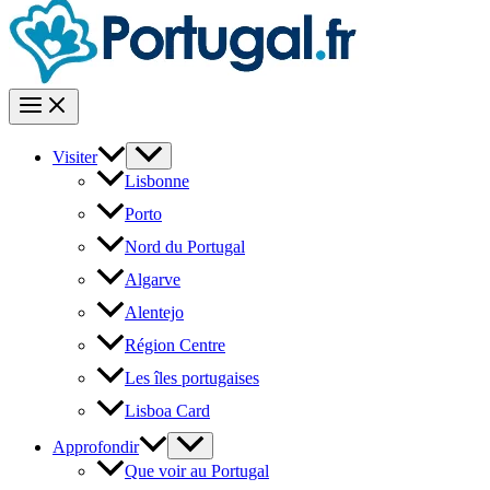
Visiter
Lisbonne
Porto
Nord du Portugal
Algarve
Alentejo
Région Centre
Les îles portugaises
Lisboa Card
Approfondir
Que voir au Portugal