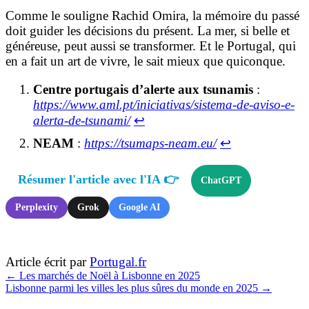
Comme le souligne Rachid Omira, la mémoire du passé
doit guider les décisions du présent. La mer, si belle et
généreuse, peut aussi se transformer. Et le Portugal, qui
en a fait un art de vivre, le sait mieux que quiconque.
Centre portugais d’alerte aux tsunamis
:
https://www.aml.pt/iniciativas/sistema-de-aviso-e-
alerta-de-tsunami/
↩︎
NEAM
:
https://tsumaps-neam.eu/
↩︎
Résumer l'article avec l'IA 👉
ChatGPT
Perplexity
Grok
Google AI
Article écrit par
Portugal.fr
←
Les marchés de Noël à Lisbonne en 2025
Lisbonne parmi les villes les plus sûres du monde en 2025
→