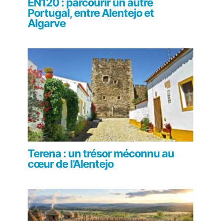
EN120 : parcourir un autre
Portugal, entre Alentejo et
Algarve
Terena : un trésor méconnu au
cœur de l’Alentejo