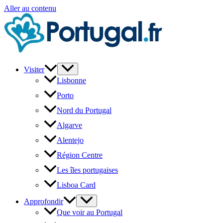
Aller au contenu
Visiter
Lisbonne
Porto
Nord du Portugal
Algarve
Alentejo
Région Centre
Les îles portugaises
Lisboa Card
Approfondir
Que voir au Portugal