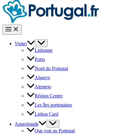
Visiter
Lisbonne
Porto
Nord du Portugal
Algarve
Alentejo
Région Centre
Les îles portugaises
Lisboa Card
Approfondir
Que voir au Portugal