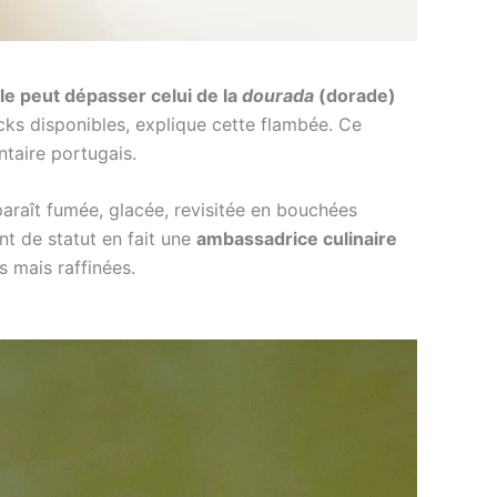
ille peut dépasser celui de la
dourada
(dorade)
cks disponibles, explique cette flambée. Ce
taire portugais.
paraît fumée, glacée, revisitée en bouchées
t de statut en fait une
ambassadrice culinaire
s mais raffinées.