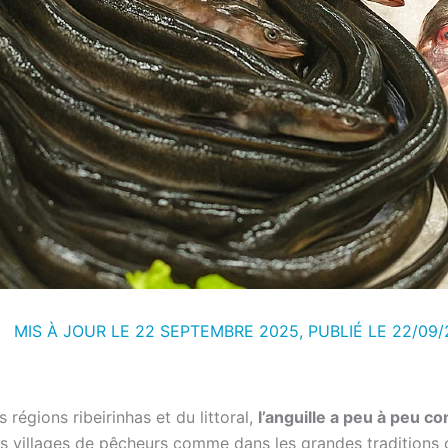
MIS À JOUR LE 22 SEPTEMBRE 2025, PUBLIÉ LE
22/09/
gions ribeirinhas et du littoral,
l’anguille a peu à peu c
s villages de pêcheurs comme dans les grandes traditions cu