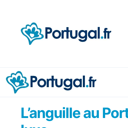
Aller
au
contenu
L’anguille au Por