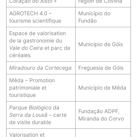
Coração do Xisto
»
région de Covilhã
AGROTECH 4.0 –
Município do
tourisme scientifique
Fundão
Espace de valorisation
de la gastronomie du
Município de Góis
Vale do Ceira
et parc de
céréales
Miradouro da Cortecega
Freguesia de Góis
Mêda – Promotion
patrimoniale et
Município de Mêda
touristique
Parque Biológico da
Fundação ADPF,
Serra da Lousã
– carte
Miranda do Corvo
de visite durable
Valorisation et