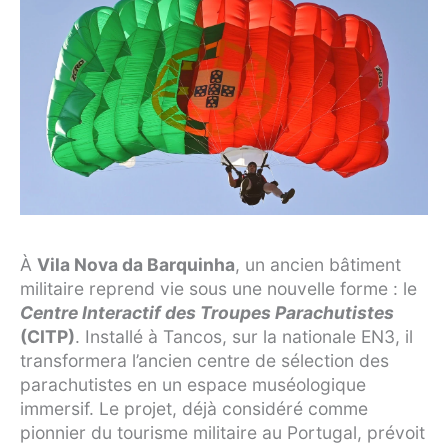
À
Vila Nova da Barquinha
, un ancien bâtiment
militaire reprend vie sous une nouvelle forme : le
Centre Interactif des Troupes Parachutistes
(CITP)
. Installé à Tancos, sur la nationale EN3, il
transformera l’ancien centre de sélection des
parachutistes en un espace muséologique
immersif. Le projet, déjà considéré comme
pionnier du tourisme militaire au Portugal, prévoit